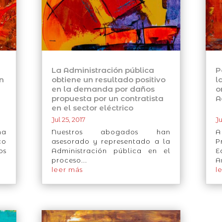
La Administración pública
P
n
obtiene un resultado positivo
l
en la demanda por daños
o
propuesta por un contratista
A
en el sector eléctrico
Jul 25, 2017
Ju
ha
Nuestros abogados han
A
co
asesorado y representado a la
P
os
Administración pública en el
E
proceso...
A
leer más
l