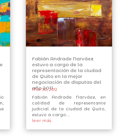
Fabián Andrade Narváez
de
estuvo a cargo de la
representación de la ciudad
de Quito en la mejor
negociación de disputas del
año 2011
Mar 30, 2012
io
Fabián Andrade Narváez, en
n,
calidad de representante
se
judicial de la ciudad de Quito,
estuvo a cargo...
leer más